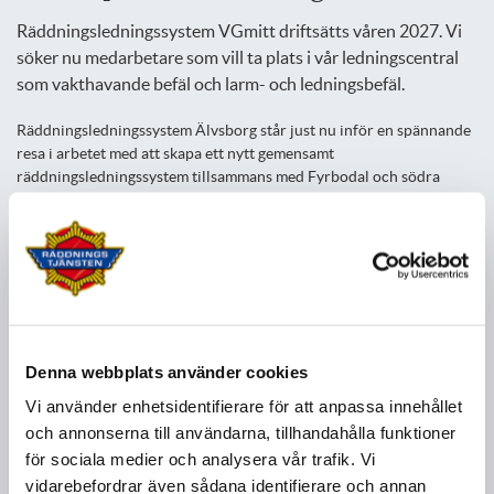
Räddningsledningssystem VGmitt driftsätts våren 2027. Vi
söker nu medarbetare som vill ta plats i vår ledningscentral
som vakthavande befäl och larm- och ledningsbefäl.
Räddningsledningssystem Älvsborg står just nu inför en spännande
resa i arbetet med att skapa ett nytt gemensamt
räddningsledningssystem tillsammans med Fyrbodal och södra
Halland. Det nya räddningsledningssystemet kommer sträcka sig
från Mellerud i norr till Laholm i söder och bestå av tre
ledningscentraler belägna i Trollhättan, Borås och Halmstad.
Vi söker nu medarbetare som vill ta plats i vår ledningscentral som
vakthavande befäl och larm- och ledningsbefäl.
Vakthavande befäl, VB
Denna webbplats använder cookies
Vill du ha en strategiskt viktig roll i ett räddningsledningssystem där
Vi använder enhetsidentifierare för att anpassa innehållet
du leder, samordnar och utvecklar räddningstjänstens löpande
och annonserna till användarna, tillhandahålla funktioner
verksamhet? Vi söker nu vakthavande befäl som vill ta ansvar för
för sociala medier och analysera vår trafik. Vi
helheten i vårt räddningsledningssystem och säkerställa att
samhällets hjälpbehov möts på ett effektivt sätt.
vidarebefordrar även sådana identifierare och annan