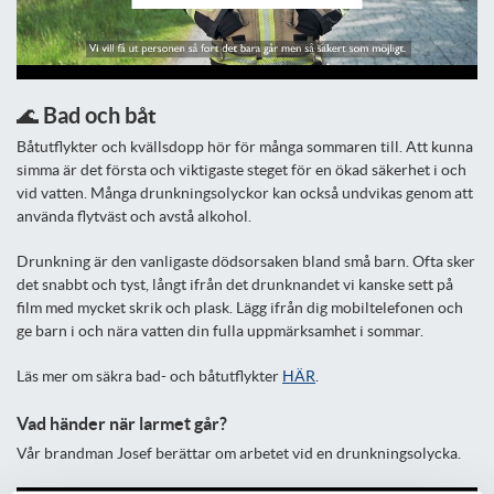
🌊 Bad och båt
Båtutflykter och kvällsdopp hör för många sommaren till. Att kunna
simma är det första och viktigaste steget för en ökad säkerhet i och
vid vatten. Många drunkningsolyckor kan också undvikas genom att
använda flytväst och avstå alkohol.
Drunkning är den vanligaste dödsorsaken bland små barn. Ofta sker
det snabbt och tyst, långt ifrån det drunknandet vi kanske sett på
film med mycket skrik och plask. Lägg ifrån dig mobiltelefonen och
ge barn i och nära vatten din fulla uppmärksamhet i sommar.
Läs mer om säkra bad- och båtutflykter
HÄR
.
Vad händer när larmet går?
Vår brandman Josef berättar om arbetet vid en drunkningsolycka.