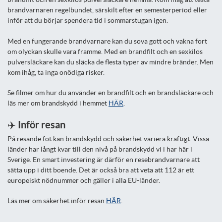
brandvarnaren regelbundet, särskilt efter en semesterperiod eller
inför att du börjar spendera tid i sommarstugan igen.
Med en fungerande brandvarnare kan du sova gott och vakna fort
om olyckan skulle vara framme. Med en brandfilt och en sexkilos
pulversläckare kan du släcka de flesta typer av mindre bränder. Men
kom ihåg, ta inga onödiga risker.
Se filmer om hur du använder en brandfilt och en brandsläckare och
läs mer om brandskydd i hemmet
HÄR
.
✈️ Inför resan
På resande fot kan brandskydd och säkerhet variera kraftigt. Vissa
länder har långt kvar till den nivå på brandskydd vi i har här i
Sverige. En smart investering är därför en resebrandvarnare att
sätta upp i ditt boende. Det är också bra att veta att 112 är ett
europeiskt nödnummer och gäller i alla EU-länder.
Läs mer om säkerhet inför resan
HÄR
.