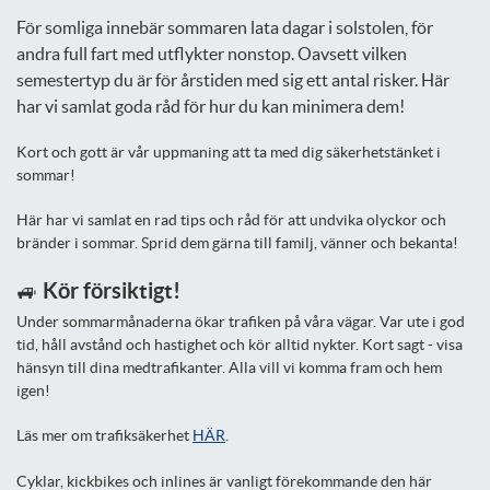
För somliga innebär sommaren lata dagar i solstolen, för
andra full fart med utflykter nonstop. Oavsett vilken
semestertyp du är för årstiden med sig ett antal risker. Här
har vi samlat goda råd för hur du kan minimera dem!
Kort och gott är vår uppmaning att ta med dig säkerhetstänket i
sommar!
Här har vi samlat en rad tips och råd för att undvika olyckor och
bränder i sommar. Sprid dem gärna till familj, vänner och bekanta!
🚙 Kör försiktigt!
Under sommarmånaderna ökar trafiken på våra vägar. Var ute i god
tid, håll avstånd och hastighet och kör alltid nykter. Kort sagt - visa
hänsyn till dina medtrafikanter. Alla vill vi komma fram och hem
igen!
Läs mer om trafiksäkerhet
HÄR
.
Cyklar, kickbikes och inlines är vanligt förekommande den här