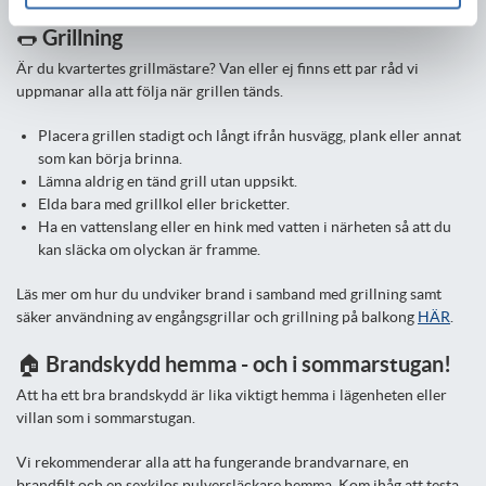
🌭 Grillning
Är du kvartertes grillmästare? Van eller ej finns ett par råd vi
uppmanar alla att följa när grillen tänds.
Placera grillen stadigt och långt ifrån husvägg, plank eller annat
som kan börja brinna.
Lämna aldrig en tänd grill utan uppsikt.
Elda bara med grillkol eller bricketter.
Ha en vattenslang eller en hink med vatten i närheten så att du
kan släcka om olyckan är framme.
Läs mer om hur du undviker brand i samband med grillning samt
säker användning av engångsgrillar och grillning på balkong
HÄR
.
🏠 Brandskydd hemma - och i sommarstugan!
Att ha ett bra brandskydd är lika viktigt hemma i lägenheten eller
villan som i sommarstugan.
Vi rekommenderar alla att ha fungerande brandvarnare, en
brandfilt och en sexkilos pulversläckare hemma. Kom ihåg att testa