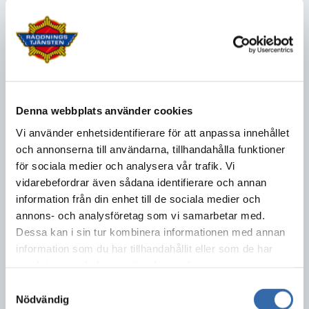
Vänligen acceptera
användandet av cookies för
att se videon
Denna webbplats använder cookies
Ändra inställningar
Vi använder enhetsidentifierare för att anpassa innehållet
och annonserna till användarna, tillhandahålla funktioner
för sociala medier och analysera vår trafik. Vi
vidarebefordrar även sådana identifierare och annan
🔥 Brandrisk i skog och mark
information från din enhet till de sociala medier och
annons- och analysföretag som vi samarbetar med.
Korvgrillning i skogen? Absolut - men bara om brandrisken tillåter.
Dessa kan i sin tur kombinera informationen med annan
Och kom ihåg att du är ansvarig för att elden inte sprider sig, även
om brandriskprognosen indikerar att eldning är tillåten.
information som du har tillhandahållit eller som de har
samlat in när du har använt deras tjänster.
Med
appen Brandrisk Ute
får du koll på hur brandrisken ser ut där
Samtyckesval
du befinner dig och om eventuellt eldningsförbud råder. Under vår
Nödvändig
och sommar kan det ibland vara förbjudet att elda eller grilla i skog