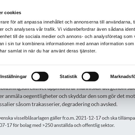
äddningstjänstförbund
r cookies
VENLJUNGA
TRANEMO
ULRICEHAMN
rare för att anpassa innehållet och annonserna till användarna, t
Företag
Skola och föreningsliv
Utbildning
Om os
er och analysera vår trafik. Vi vidarebefordrar även sådana ident
 enhet till de sociala medier och annons- och analysföretag som 
 i sin tur kombinera informationen med annan information som
e har samlat in när du har använt deras tjänster.
sselblåsning
EU-direktiv innebär nya rättsliga skyldigheter för samtliga
Inställningar
Statistik
Marknadsfö
ag med 50 eller fler anställda samt kommuner.
lblåsningsdirektivet uppmuntrar människor att genom säk
er anmäla oegentligheter och skyddar den som gör det mo
ssalier såsom trakasserier, degradering och avsked.
enska visselblåsarlagen gäller fr.o.m. 2021-12-17 och ska tillämpa
7-17 för bolag med >250 anställda och offentlig sektor.