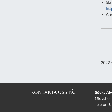
Skr
htt
Anv
2022-
KONTAKTA OSS PÅ:
Södra Äl
Olovshol
Telefon: 