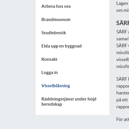
Lagen 
Arbeta hos oss
om mis
Brandmuseum
SÄRF:
SÄRF ä
Studiebesök
samarb
SÄRF v
Elda upp en byggnad
missfö
Kontakt
vissel
missfö
Logga in
SÄRF h
Visselblåsning
rappor
hanter
Räddningstjänst under höjd
på ett
beredskap
rappor
För at