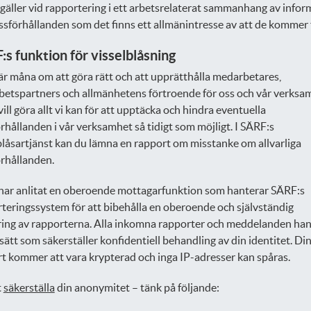
gäller vid rapportering i ett arbetsrelaterat sammanhang av infor
sförhållanden som det finns ett allmänintresse av att de kommer 
s funktion för visselblåsning
r måna om att göra rätt och att upprätthålla medarbetares,
etspartners och allmänhetens förtroende för oss och vår verksa
ill göra allt vi kan för att upptäcka och hindra eventuella
rhållanden i vår verksamhet så tidigt som möjligt. I SÄRF:s
blåsartjänst kan du lämna en rapport om misstanke om allvarliga
rhållanden.
ar anlitat en oberoende mottagarfunktion som hanterar SÄRF:s
teringssystem för att bibehålla en oberoende och självständig
ing av rapporterna. Alla inkomna rapporter och meddelanden han
 sätt som säkerställer konfidentiell behandling av din identitet. Di
t kommer att vara krypterad och inga IP-adresser kan spåras.
t
säkerställa
din anonymitet – tänk på följande: