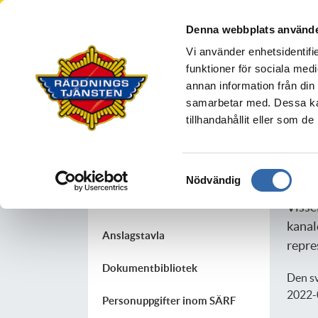
Södra Älvsborgs R
Denna webbplats använde
BOLLEBYGD
BORÅS
MARK
S
Vi använder enhetsidentifie
Din säkerhet
funktioner för sociala medi
annan information från din
samarbetar med. Dessa kan
tillhandahållit eller som d
Vi
Om oss
Nytt 
Organisation
Samtyckesval
Nödvändig
föret
Styrning
Visse
kanal
Anslagstavla
repre
Dokumentbibliotek
Den sv
2022-0
Personuppgifter inom SÄRF