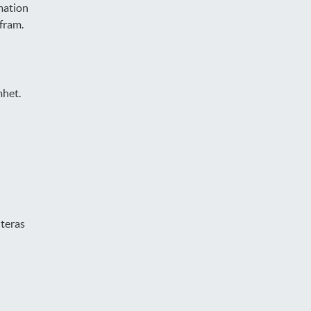
mation
fram.
mhet.
teras
n