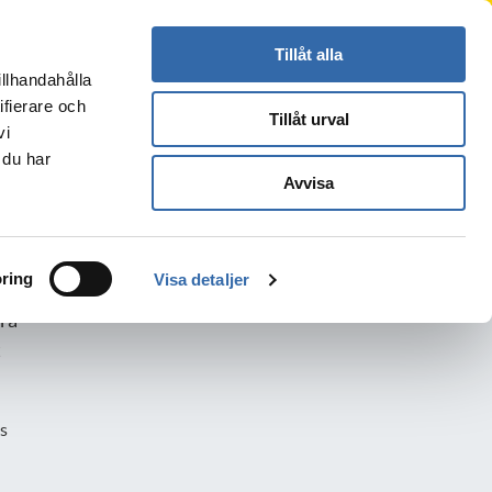
Press
Kontakt
Logga in
Translate
Tillåt alla
illhandahålla
Sök
s
ifierare och
Tillåt urval
vi
 du har
Avvisa
ring
Visa detaljer
ra
t
s