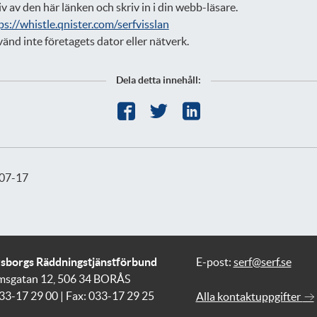
iv av den här länken och skriv in i din webb-läsare.
ps://whistle.qnister.com/serfvisslan
änd inte företagets dator eller nätverk.
Dela detta innehåll:
07-17
vsborgs Räddningstjänstförbund
E-post:
serf@serf.se
msgatan 12, 506 34 BORÅS
033-17 29 00 | Fax: 033-17 29 25
Alla kontaktuppgifter