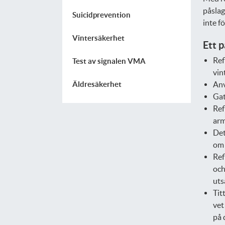
påslag
Suicidprevention
inte f
Vintersäkerhet
Ett p
Ref
Test av signalen VMA
vin
Anv
Äldresäkerhet
Gat
Ref
arm
Det
om 
Ref
och
uts
Tit
vet
på 