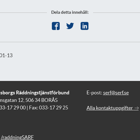
Dela detta innehåll:
01-13
vsborgs Räddningstjänstförbund
E-post:
serf@serf.se
msgatan 12, 506 34 BORÅS
033-17 29 00 | Fax: 033-17 29 25
Alla kontaktuppgifter
/raddningSARF