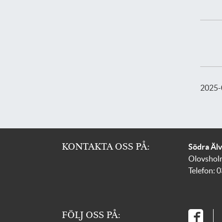
2025-
KONTAKTA OSS PÅ:
Södra Äl
Olovshol
Telefon: 
FÖLJ OSS PÅ: