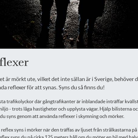
flexer
t är mörkt ute, vilket det inte sällan är i Sverige, behöver 
da reflexer för att synas. Syns du så finns du!
sta trafikolyckor där gångtrafikanter är inblandade inträffar kvällst
iljö - trots låga hastigheter och upplysta vägar. Hjälp bilisterna oc
tt du syns genom att använda reflexer i skymning och mörker.
 reflex syns i mörker när den träffas av ljuset från strålkastarna på 
flex syns du på cirka 125 meters håll om du möter en bil med halv