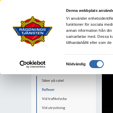
Södra Älvsborgs R
Denna webbplats använde
BOLLEBYGD
BORÅS
MARK
S
Vi använder enhetsidentifie
Din säkerhet
funktioner för sociala medi
annan information från din
samarbetar med. Dessa kan
tillhandahållit eller som d
Din säkerhet
I hemmet
Samtyckesval
Nödvändig
I trafiken
Säker på cykel
Reflexer
Vid trafikolycka
Vid utryckning