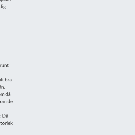
dig
 runt
lt bra
ån.
dem då
rsom de
r. Då
storlek