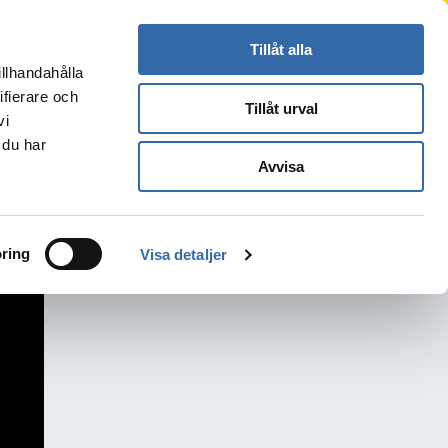
Press
Kontakt
Logga in
Translate
Tillåt alla
illhandahålla
Sök
s
ifierare och
Tillåt urval
vi
 du har
Avvisa
ring
Visa detaljer