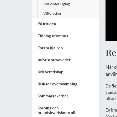
Vid vinterväglag
Viltolyckor
På fritiden
Eldning utomhus
Första hjälpen
Re
Inför stormoväder
När de
Krisberedskap
använ
Risk för översvämning
De fle
stadsm
Sommarsäkerhet
till a
Sotning och
En bra
brandskyddskontroll
Med re