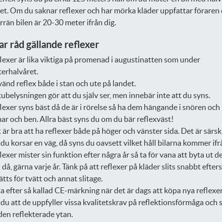
et. Om du saknar reflexer och har mörka kläder uppfattar föraren 
örrän bilen är 20-30 meter ifrån dig.
ar råd gällande reflexer
lexer är lika viktiga på promenad i augustinatten som under
terhalvåret.
änd reflex både i stan och ute på landet.
ubelysningen gör att du själv ser, men innebär inte att du syns.
lexer syns bäst då de är i rörelse så ha dem hängande i snören och
ar och ben. Allra bäst syns du om du bär reflexväst!
 är bra att ha reflexer både på höger och vänster sida. Det är särski
du korsar en väg, då syns du oavsett vilket håll bilarna kommer ifr
lexer mister sin funktion efter några år så ta för vana att byta ut 
 då, gärna varje år. Tänk på att reflexer på kläder slits snabbt efte
ätts för tvätt och annat slitage.
ta efter så kallad CE-märkning när det är dags att köpa nya reflexe
 du att de uppfyller vissa kvalitetskrav på reflektionsförmåga och 
den reflekterade ytan.