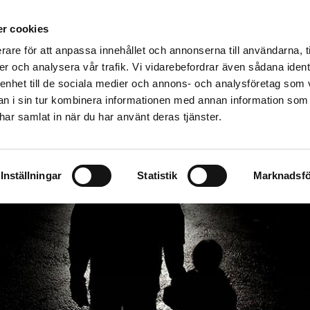
äddningstjänstförbund
r cookies
VENLJUNGA
TRANEMO
ULRICEHAMN
rare för att anpassa innehållet och annonserna till användarna, t
Företag
Skola och föreningsliv
Utbildning
Om os
er och analysera vår trafik. Vi vidarebefordrar även sådana ident
 enhet till de sociala medier och annons- och analysföretag som 
 i sin tur kombinera informationen med annan information som
e har samlat in när du har använt deras tjänster.
Inställningar
Statistik
Marknadsfö