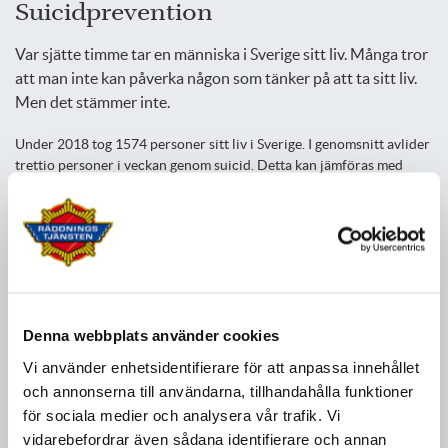
Suicidprevention
Var sjätte timme tar en människa i Sverige sitt liv. Många tror
att man inte kan påverka någon som tänker på att ta sitt liv.
Men det stämmer inte.
Under 2018 tog 1574 personer sitt liv i Sverige. I genomsnitt avlider
trettio personer i veckan genom suicid. Detta kan jämföras med
antalet döda i trafiken, 324 personer under 2018. Alltså omkommer
nästan fem gånger så många människor genom självmord som i
trafiken.
Du kan påverka
Det är en myt att man inte kan påverka någon som tänker på att ta
sitt liv. Det går att hjälpa. Det går att påverka. Se filmen Steg för livet
Denna webbplats använder cookies
och lär dig fyra steg som kan göra skillnad på
stegforlivet.se
.
Vi använder enhetsidentifierare för att anpassa innehållet
Steg för Livet är en informationskampanj från Västra
och annonserna till användarna, tillhandahålla funktioner
Götalandsregionen och Suicidprevention i Väst.
för sociala medier och analysera vår trafik. Vi
vidarebefordrar även sådana identifierare och annan
För dig som mår dåligt