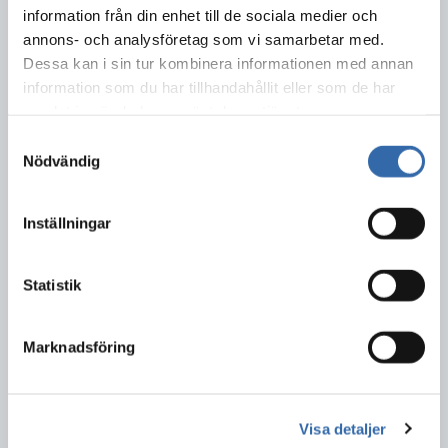
information från din enhet till de sociala medier och
Ring 112 vid akut behov av hjälp.
annons- och analysföretag som vi samarbetar med.
Dessa kan i sin tur kombinera informationen med annan
Hjälplinjen – tillfälligt psykologiskt stöd
information som du har tillhandahållit eller som de har
Ring 0771-22 00 60
samlat in när du har använt deras tjänster.
www.1177.se/hjalplinjen
Samtyckesval
Tilia – Tillsammans för ungas psykiska hälsa
Nödvändig
För dig som anhörig
Inställningar
Anhöriglinjen
Ring 0200-239 500
www.anhorigasriksforbund.se
Statistik
Att hjälpa någon - Suicide zero
Marknadsföring
Dela detta innehåll:
Visa detaljer