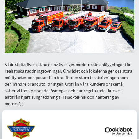
Vi är stolta över att ha en av Sveriges modernaste anläggningar för
realistiska räddningsövningar. Området och lokalerna ger oss stora
möjligheter och passar lika bra för den stora insatsövningen som
den mindre brandutbildningen. Utifrån våra kunders önskemål
sätter vi ihop passande lösningar och har regelbundet kurser i
alltifrån hjärt-lungräddning till släckteknik och hantering av
motorsåg.
Vi har årligen besök av andra räddningstjänster, både från Sverige
och andra länder. Vi välkomnar också många företag och
privatpersoner till Guttasjön och utbildar varje år tusentals
personer i till exempel brandsläckning, hjärt-lungräddning, heta