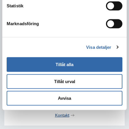
Telefon växel:
Statistik
033-17 29 00
Marknadsföring
Epost:
serf@serf.se
Visa detaljer
I nödsituation:
Tillåt alla
ring 112
Besöksadress:
Tillåt urval
Olovsholmsgatan 12
506 34 Borås
Avvisa
Kontakt