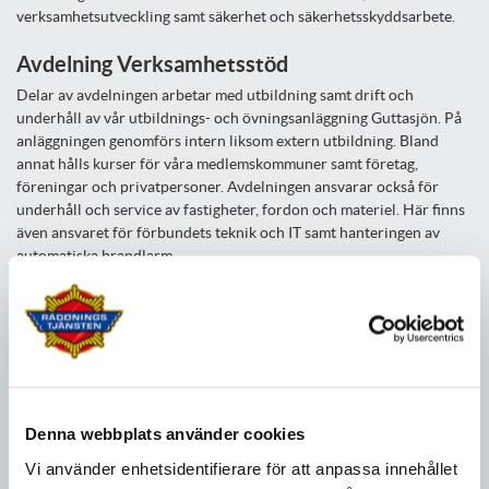
verksamhetsutveckling samt säkerhet och säkerhetsskyddsarbete.
Avdelning Verksamhetsstöd
Delar av avdelningen arbetar med utbildning samt drift och
underhåll av vår utbildnings- och övningsanläggning Guttasjön. På
anläggningen genomförs intern liksom extern utbildning. Bland
annat hålls kurser för våra medlemskommuner samt företag,
föreningar och privatpersoner. Avdelningen ansvarar också för
underhåll och service av fastigheter, fordon och materiel. Här finns
även ansvaret för förbundets teknik och IT samt hanteringen av
automatiska brandlarm.
Avdelningen för verksamhetsstöd är indelad i tre enheter:
- Fastighet, fordon och materiel
. IT och teknik
- Utbildning och service
Avdelning Förebyggande
Denna webbplats använder cookies
Den förebyggande avdelningen ansvarar för tillsyn enligt LSO, lagen
Vi använder enhetsidentifierare för att anpassa innehållet
om skydd mot olyckor, och tillsyn och tillståndsgivning enligt LBE,