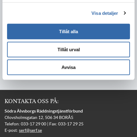
Dela detta innehåll:
Visa detaljer
Tillåt alla
Tillåt urval
2025-01-06
Avvisa
KONTAKTA OSS PÅ:
Södra Älvsborgs Räddningstjänstförbund
Olovsholmsgatan 12, 506 34 BORÅS
Telefon: 033-17 29 00 | Fax: 033-17 29 25
E-post:
serf@serf.se