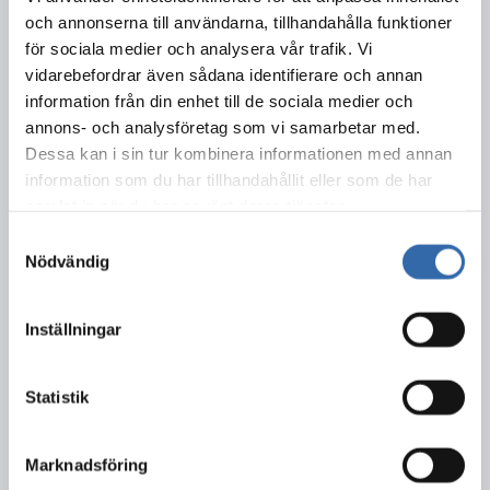
Avspärrningar gäller även om polisen inte är på plats.
och annonserna till användarna, tillhandahålla funktioner
för sociala medier och analysera vår trafik. Vi
vidarebefordrar även sådana identifierare och annan
information från din enhet till de sociala medier och
annons- och analysföretag som vi samarbetar med.
Dessa kan i sin tur kombinera informationen med annan
information som du har tillhandahållit eller som de har
samlat in när du har använt deras tjänster.
Samtyckesval
Nödvändig
Rött ljus = stanna. Lyser det rött ljus på våra varningstrianglar måste
området vara fritt från trafikanter.
Inställningar
Gult ljus = passera med låg fart och hänsyn till pågående
räddningsinsats.
Statistik
Visa hänsyn
Marknadsföring
Stanna inte för att dokumentera olyckan. Det kan upplevas som