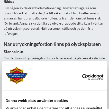
Rädda
Om någon av de drabbade befinner sig i livsfarligt läge, så som
brand, försök att flytta den/de till säker plats. Har du eller någon
annan en handbrandsläckare i bilen, ta fram den om det finns risk
för brand. Annars ska du låta de olycksdrabbade sitta kvar i väntan
på utryckningspersonal. Håll personen stilla och ge dem fria
luftvägar.
När utryckningsfordon finns på olycksplatsen
Stanna inte
Om det finns utryckningsfordon och personal på platsen ska du inte
stanna och riskera ytterligare olyckor.
Sänk farten
Sänk farten så snart du ser olycksplatsen. Varna gärna andra
trafikanter genom att slå på varningsblinkers. Om det finns öppet
körfält förbi olyckan, passera med mycket låg fart, håll blicken på
vägen och framförvarande fordon.
Denna webbplats använder cookies
Respektera avspärrningar
Vi använder enhetsidentifierare för att anpassa innehållet