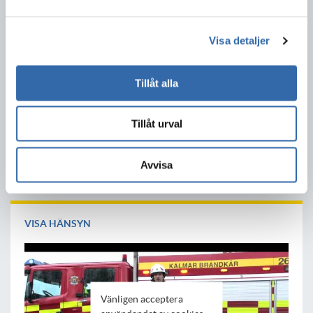
mycket kränkade för de drabbade och störa vår räddningsinsats
samtidigt som du försätter dig och andra i stor fara för ytterligare
olyckor.
Visa detaljer
Dela detta innehåll:
Tillåt alla
Tillåt urval
Avvisa
2020-04-27
VISA HÄNSYN
Vänligen acceptera