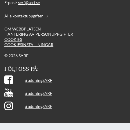
E-post:
serf@serf.se
Alla kontaktuppgifter
OM WEBBPLATSEN
HANTERING AV PERSONUPPGIFTER
COOKIES
COOKIESINSTÄLLNINGAR
© 2026 SÄRF
FÖLJ OSS PÅ:
/raddningSARF
/raddningSARF
/raddningSARF