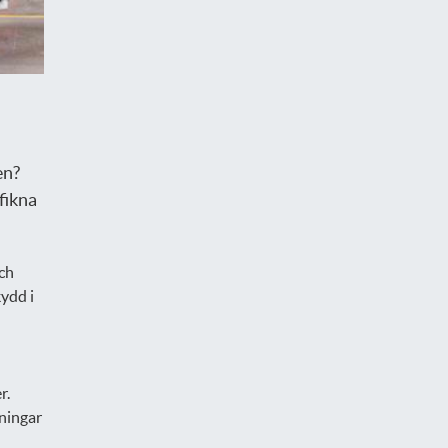
en?
fikna
ch
ydd i
r.
eningar