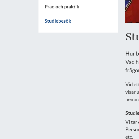
Prao och praktik
Studiebesök
St
Hur b
Vad h
frågo
Vid et
visar 
hemmet
Studie
Vi tar
Person
etc.