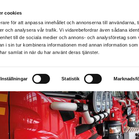
äddningstjänstförbund
r cookies
VENLJUNGA
TRANEMO
ULRICEHAMN
rare för att anpassa innehållet och annonserna till användarna, t
Företag
Skola och föreningsliv
Utbildning
Om os
er och analysera vår trafik. Vi vidarebefordrar även sådana ident
 enhet till de sociala medier och annons- och analysföretag som 
 i sin tur kombinera informationen med annan information som
e har samlat in när du har använt deras tjänster.
Inställningar
Statistik
Marknadsfö