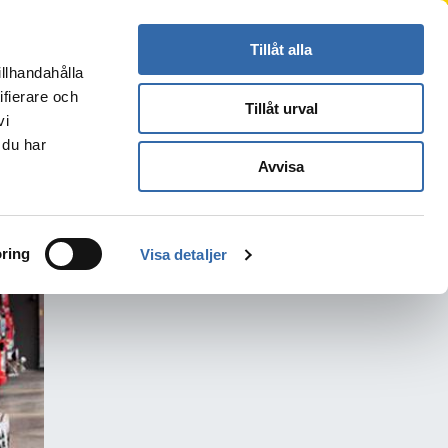
Press
Kontakt
Logga in
Translate
Tillåt alla
illhandahålla
Sök
s
ifierare och
Tillåt urval
vi
 du har
Avvisa
ring
Visa detaljer