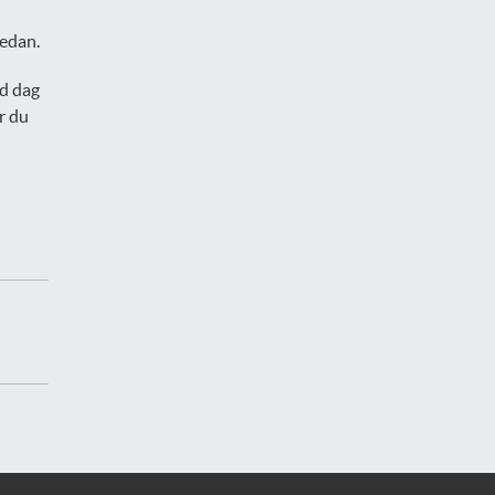
nedan.
ad dag
r du