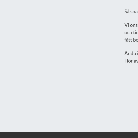
Så sna
Vi öns
och tid
fått be
Är du 
Hör av 