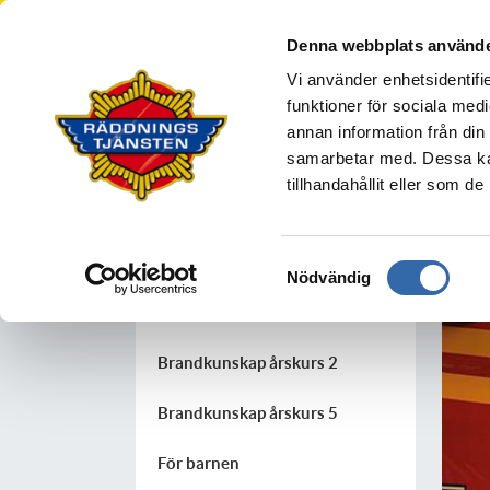
Södra Älvsborgs R
Denna webbplats använde
BOLLEBYGD
BORÅS
MARK
S
Vi använder enhetsidentifie
Din säkerhet
funktioner för sociala medi
annan information från din
samarbetar med. Dessa kan
tillhandahållit eller som d
Skola och föreningsliv
Anmäl övernattning
Samtyckesval
Nödvändig
Arrangemang
Brandkunskap årskurs 2
Brandkunskap årskurs 5
För barnen