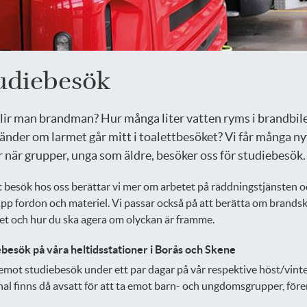
udiebesök
lir man brandman? Hur många liter vatten ryms i brandbil
änder om larmet går mitt i toalettbesöket? Vi får många ny
r när grupper, unga som äldre, besöker oss för studiebesök.
t besök hos oss berättar vi mer om arbetet på räddningstjänsten o
upp fordon och materiel. Vi passar också på att berätta om brandsk
 och hur du ska agera om olyckan är framme.
besök på våra heltidsstationer i Borås och Skene
 emot studiebesök under ett par dagar på vår respektive höst/vinte
al finns då avsatt för att ta emot barn- och ungdomsgrupper, för