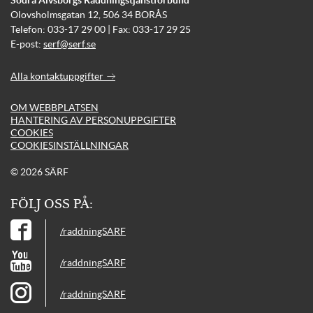
Södra Älvsborgs Räddningstjänstförbund
Olovsholmsgatan 12, 506 34 BORÅS
Telefon: 033-17 29 00 | Fax: 033-17 29 25
E-post:
serf@serf.se
Alla kontaktuppgifter
OM WEBBPLATSEN
HANTERING AV PERSONUPPGIFTER
COOKIES
COOKIESINSTÄLLNINGAR
© 2026 SÄRF
FÖLJ OSS PÅ:
/raddningSARF
/raddningSARF
/raddningSARF