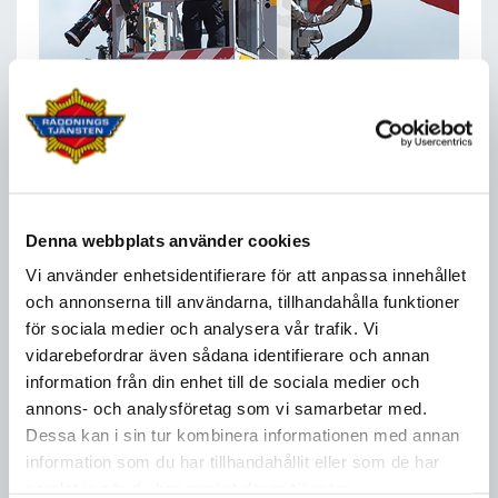
Årsredovisning 2018
2019-04-04
Vår årsredovisning för 2018 finns nu på vår webb att läsa.
Klicka här för att&nbsp;öppna SÄRF:s årsredovisning för
Denna webbplats använder cookies
2018 som PDF.
Vi använder enhetsidentifierare för att anpassa innehållet
Läs mer
och annonserna till användarna, tillhandahålla funktioner
för sociala medier och analysera vår trafik. Vi
vidarebefordrar även sådana identifierare och annan
information från din enhet till de sociala medier och
annons- och analysföretag som vi samarbetar med.
Dessa kan i sin tur kombinera informationen med annan
information som du har tillhandahållit eller som de har
samlat in när du har använt deras tjänster.