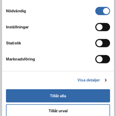
Samtyckesval
Nödvändig
Inställningar
Statistik
En god och säker jul!
Marknadsföring
2018-12-21
Den 1 december är det Brandvarnardagen. Vi uppmanar
då&nbsp;alla att testa sina brandvarnare, och allra helst byta
batteri, för att säkerställa att de fungerar. Du testar genom att
Visa detaljer
trycka på testknappen. Hör du en larmsignal fungerar den.
Om den inte...
Tillåt alla
Läs mer
Tillåt urval