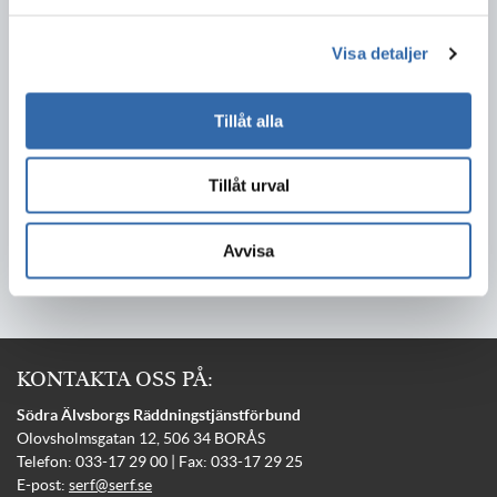
kontakta oss på jobba@serf.se.
Visa detaljer
Dela detta innehåll:
Tillåt alla
Tillåt urval
2019-04-11
Avvisa
KONTAKTA OSS PÅ:
Södra Älvsborgs Räddningstjänstförbund
Olovsholmsgatan 12, 506 34 BORÅS
Telefon: 033-17 29 00 | Fax: 033-17 29 25
E-post:
serf@serf.se