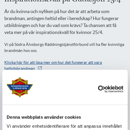
Är du kvinna och nyfiken på hur det är att arbeta som
brandman, antingen heltid eller i beredskap? Hur fungerar
utbildningen och har du vad som krävs? Ta chansen att få
veta mer på vår inspirationskväll för kvinnor 25/4.
Vi på Södra Älvsborgs Räddningstjänstförbund vill ha fler kvinnliga
brandmän hos oss.
Klicka här för att läsa mer om hur det fungerar att vara
heltidsbrandman.
Klicka här för att läsa mer om hur det fungerar att vara brandman i
beredskap.
Om evenemanget
Vi välkomnar kvinnor över 20 år till inspirationskväll på vår
övnings- och utbildningsanläggning
Guttasjön
torsdagen den 25
april kl 18-20.
Denna webbplats använder cookies
Under kvällen informerar våra brandmän om deras yrkesroll,
Vi använder enhetsidentifierare för att anpassa innehållet